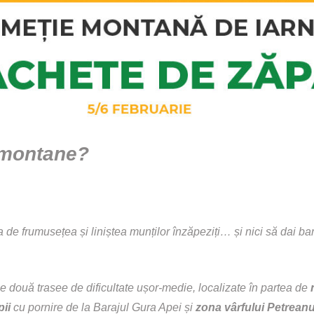
i montane?
a de frumusețea și liniștea munților înzăpeziți… și nici să dai ba
 două trasee de dificultate ușor-medie, localizate în partea de
pii
cu pornire de la Barajul Gura Apei și
zona vârfului Petrean