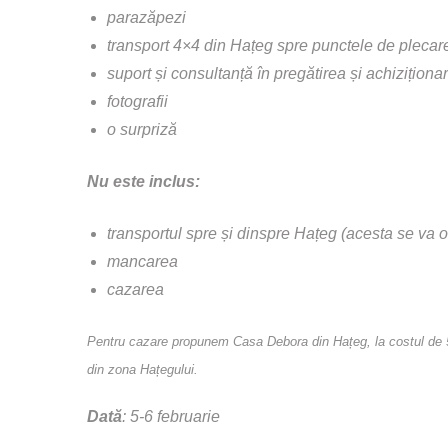
parazăpezi
transport 4×4 din Hațeg spre punctele de plecar
suport și consultanță în pregătirea și achizițio
fotografii
o surpriză
Nu este inclus:
transportul spre și dinspre Hațeg (acesta se va o
mancarea
cazarea
Pentru cazare propunem Casa Debora din Hațeg, la costul de 50 
din zona Hațegului.
Dată
: 5-6 februarie