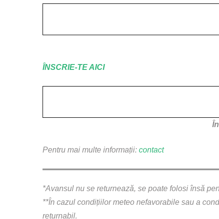
.
ÎNSCRIE-TE AICI
Î
Pentru mai multe informații:
contact
*Avansul nu se returnează, se poate folosi însă pe
**În cazul condițiilor meteo nefavorabile sau a con
returnabil.