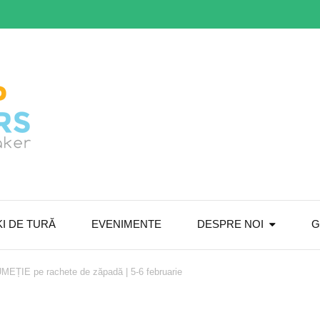
The Routine Breaker
Next Trip Outdoors
I DE TURĂ
EVENIMENTE
DESPRE NOI
G
ȚIE pe rachete de zăpadă | 5-6 februarie