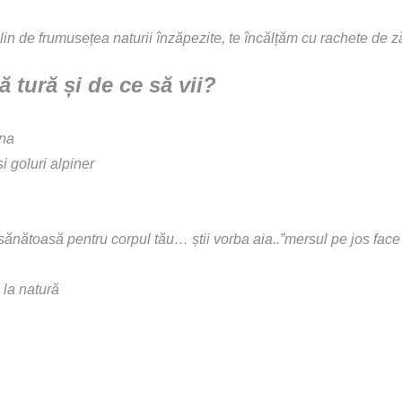
lin de frumusețea naturii înzăpezite, te încălțăm cu rachete de z
ă tură și de ce să vii?
rna
și goluri alpiner
ănătoasă pentru corpul tău… știi vorba aia..”mersul pe jos face 
 la natură