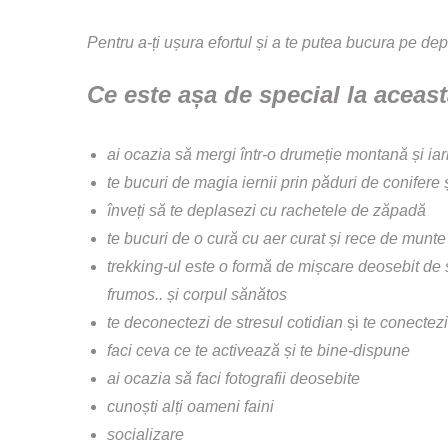
Pentru a-ți ușura efortul și a te putea bucura pe dep
Ce este așa de special la aceast
ai ocazia să mergi într-o drumeție montană și ia
te bucuri de magia iernii prin păduri de conifere 
înveți să te deplasezi cu rachetele de zăpadă
te bucuri de o cură cu aer curat și rece de munte
trekking-ul este o formă de mișcare deosebit de s
frumos.. și corpul sănătos
te deconectezi de stresul cotidian
și
te
conectezi
faci ceva ce te activează și te bine-dispune
ai ocazia să faci fotografii deosebite
cunoști alți oameni faini
socializare