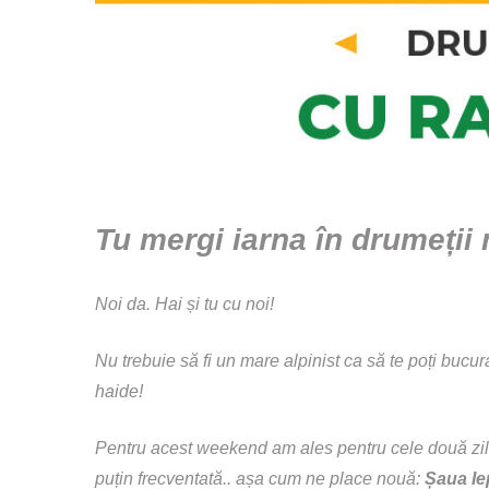
Tu mergi iarna în drumeți
Noi da. Hai și tu cu noi!
Nu trebuie să fi un mare alpinist ca să te poți bucur
haide!
Pentru acest weekend am ales pentru cele două zile
puțin frecventată.. așa cum ne place nouă:
Șaua Ie