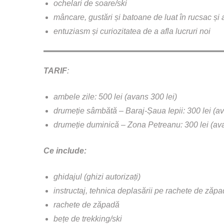
ochelari de soare/ski
mâncare, gustări și batoane de luat în rucsac și 
entuziasm și curiozitatea de a afla lucruri noi
TARIF
:
ambele zile: 500 lei (avans 300 lei)
drumeție sâmbătă – Baraj-Șaua Iepii: 300 lei (av
drumeție duminică – Zona Petreanu: 300 lei (ava
Ce include:
ghidajul (ghizi autorizați)
instructaj, tehnica deplasării pe rachete de zăpa
rachete de zăpadă
bețe de trekking/ski