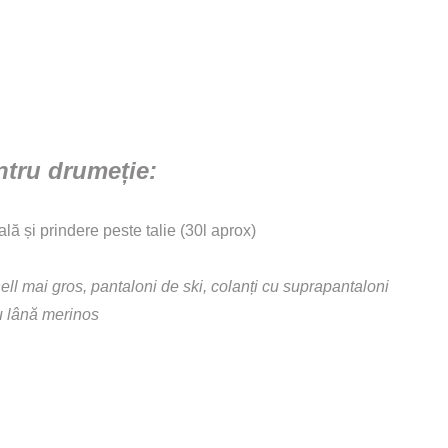
entru drumeție:
ală și prindere peste talie (30l aprox)
shell mai gros, pantaloni de ski, colanți cu suprapantaloni
au lână merinos