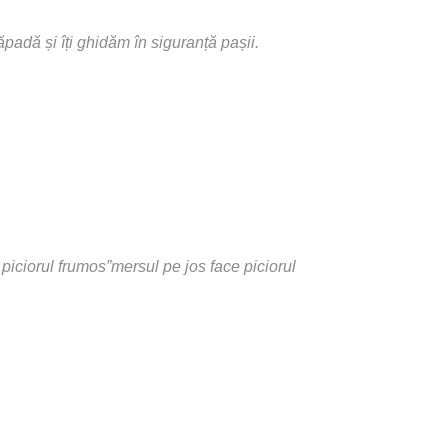
ăpadă și îți ghidăm în siguranță pașii.
piciorul frumos”mersul pe jos face piciorul