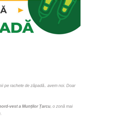
nii pe
rachete de zăpadă
.. avem noi. Doar
nord-vest a Munților Țarcu
, o zonă mai
u
.